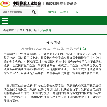
网站登录
会员申请
EN
当前位置：
首页
>
分会介绍
>
分会简介
分会简介
发布时间：2024/03/22 作者: 无 来源: 本站
订阅
中国橡胶工业协会橡胶材料专业委员会于2004年5月26日组建成立，2005年7月
获民政部、国资委正式批准。橡胶材料专业委员会是直属中国橡胶工业协会领
导的分支机构。 中国橡胶工业协会橡胶材料专业委员会的会员单位主要由天然
橡胶、合成橡胶生产企业、研究开发单位、橡胶进出口企业、贸易单位以及与
橡胶业务有关的期货公司等组成，不论是国有企业、三资企业或其他经济成份
的相关企业，只要具备入会条件，经理事会研究同意，均可吸纳为会员单位。
中国橡胶工业协会橡胶材料专业委员会的宗旨是，代表国内橡胶生产及流通领
域企业的合法权益，关注行业热点难点问题，反映企业诉求，发挥企业与政府
间的桥梁与纽带作用；加强国际交流，促进国内外同行业之间的技术合作与发
展；加强信息服务，搭建国内外橡胶贸易平台，为促进我国橡胶工业的繁荣发
展做出贡献。