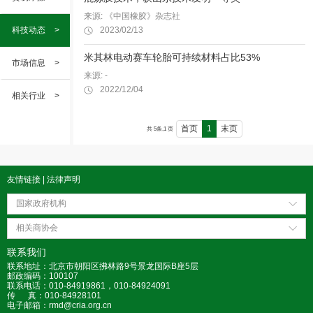
来源: 《中国橡胶》杂志社
科技动态
>
2023/02/13
米其林电动赛车轮胎可持续材料占比53%
市场信息
>
来源: -
2022/12/04
相关行业
>
首页
1
末页
共 5条,1 页
友情链接
|
法律声明
国家政府机构
相关商协会
联系我们
联系地址：北京市朝阳区拂林路9号景龙国际B座5层
邮政编码：100107
联系电话：010-84919861，010-84924091
传 真：010-84928101
电子邮箱：rmd@cria.org.cn