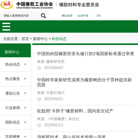
网站登录
会员申请
EN
当前位置：
首页
>
新闻中心
>
科技动态
新闻中心
中国热科院橡胶所牵头修订的2项国家标准通过审查
来源: 橡胶研究所
协会动态
>
2023/04/03
热点聚焦
>
中国科学家新研究成果为橡胶树的分子育种提供新
思路
来源: 中新社海口
通知公告
>
2023/02/21
行业新闻
>
轮胎用“卡脖子”橡胶材料，国内首次试产
来源: 《中国橡胶》杂志社
国际动态
>
2023/02/13
贸易摩擦
>
混炼胶技术，获山东技术发明一等奖